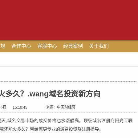
法规
合作中心
客服中心
经典案例
关于我们
火多久？.wang域名投资新方向
15日
来源：
中国财经网
15:10:45
朝天,域名交易市场的成交价格也水涨船高。顶级域名注册商阳光互联
数字域名究竟还能火多久？带给您更专业的域名投资及注册指导。