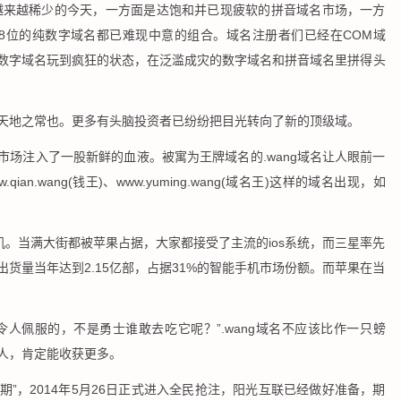
源越来越稀少的今天，一方面是达饱和并已现疲软的拼音域名市场，一方
8位的纯数字域名都已难现中意的组合。域名注册者们已经在COM域
和数字域名玩到疯狂的状态，在泛滥成灾的数字域名和拼音域名里拼得头
天地之常也。更多有头脑投资者已纷纷把目光转向了新的顶级域。
市场注入了一股新鲜的血液。被寓为王牌域名的.wang域名让人眼前一
.qian.wang(钱王)、www.yuming.wang(域名王)这样的域名出现，如
手机。当满大街都被苹果占据，大家都接受了主流的ios系统，而三星率先
货量当年达到2.15亿部，占据31%的智能手机市场份额。而苹果在当
令人佩服的，不是勇士谁敢去吃它呢？”.wang域名不应该比作一只螃
的人，肯定能收获更多。
升期”，2014年5月26日正式进入全民抢注，阳光互联已经做好准备，期