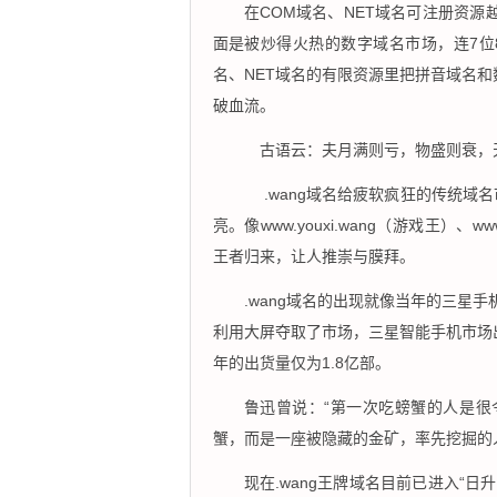
在COM域名、NET域名可注册资
面是被炒得火热的数字域名市场，连7位
名、NET域名的有限资源里把拼音域名
破血流。
古语云：夫月满则亏，物盛则衰，
.wang域名给疲软疯狂的传统域名
亮。像www.youxi.wang（游戏王）、www
王者归来，让人推崇与膜拜。
.wang域名的出现就像当年的三星
利用大屏夺取了市场，三星智能手机市场出
年的出货量仅为1.8亿部。
鲁迅曾说：“第一次吃螃蟹的人是很
蟹，而是一座被隐藏的金矿，率先挖掘
现在.wang王牌域名目前已进入“日